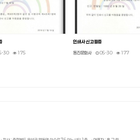
증
인쇄사 신고필증
5-30
175
동진문화사
05-30
177
· 지사 :
충청북도 음성군 맹동면 이수로 76 이노시티 1층
· 대표자 :
홍 그 림