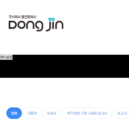
헤더설정
전체
리플렛
브로셔
책자·법령·규정·사례집·보고서
포스터