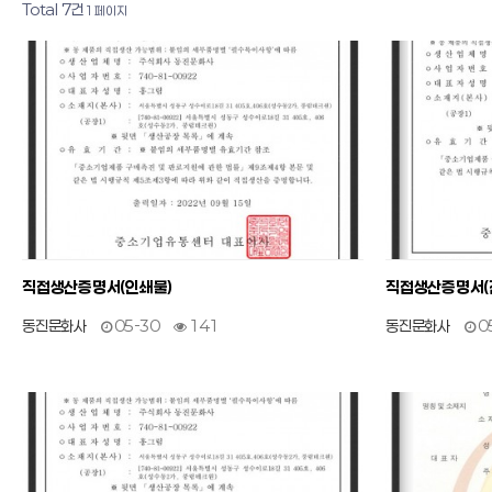
Total 7건
1 페이지
7
작성자
작성일
조회
6
작성자
작성일
조회
직접생산증명서(인쇄물)
직접생산증명서(
동진문화사
05-30
141
동진문화사
0
3
작성자
작성일
조회
2
작성자
작성일
조회