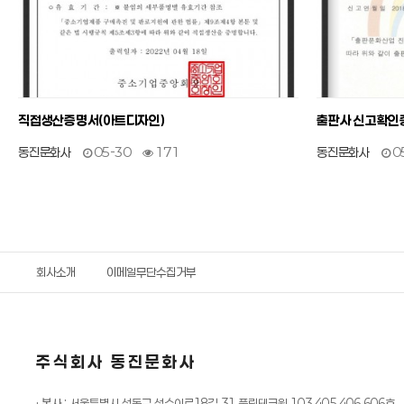
직접생산증명서(아트디자인)
출판사 신고확인
동진문화사
05-30
171
동진문화사
0
회사소개
이메일무단수집거부
주식회사 동진문화사
· 본사 :
서울특별시 성동구 성수이로18길 31 풍림테크원 103,405,406,606호