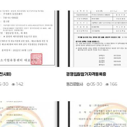
5
작성자
작성일
조회
전시회)
경쟁입찰참가자격등록증
5-30
142
동진문화사
05-30
166
1
작성자
작성일
조회