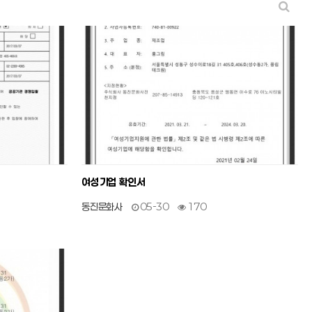
4
작성자
작성일
조회
여성기업 확인서
동진문화사
05-30
170